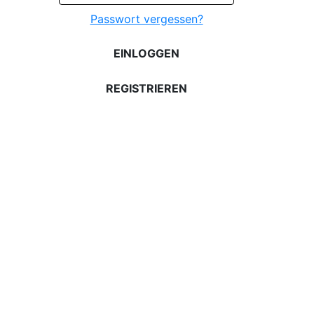
Passwort vergessen?
EINLOGGEN
REGISTRIEREN
Gesundheit und Schönheit
Viarax BIO Astaxanthin
Gesundheit und Schönheit