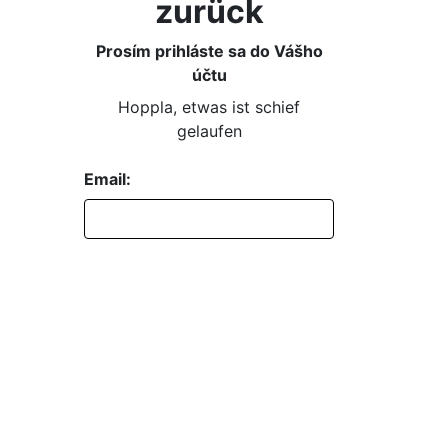
zurück
Prosím prihláste sa do Vášho
účtu
Hoppla, etwas ist schief
gelaufen
Email:
Passwort:
Passwort vergessen?
EINLOGGEN
REGISTRIEREN