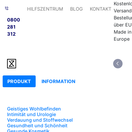
Kostenl
HILFSZENTRUM
BLOG
KONTAKT
Versand
Bestell
0800
über EU
281
Made in
312
Europe
PRODUKT
INFORMATION
Geistiges Wohlbefinden
Intimität und Urologie
Verdauung und Stoffwechsel
Gesundheit und Schönheit
Gesunde Kosmetik