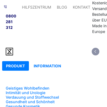
Kostenl
HILFSZENTRUM
BLOG
KONTAKT
Versand
Bestell
0800
über EU
281
Made in
312
Europe
PRODUKT
INFORMATION
Geistiges Wohlbefinden
Intimität und Urologie
Verdauung und Stoffwechsel
Gesundheit und Schönheit
Gesunde Kosmetik